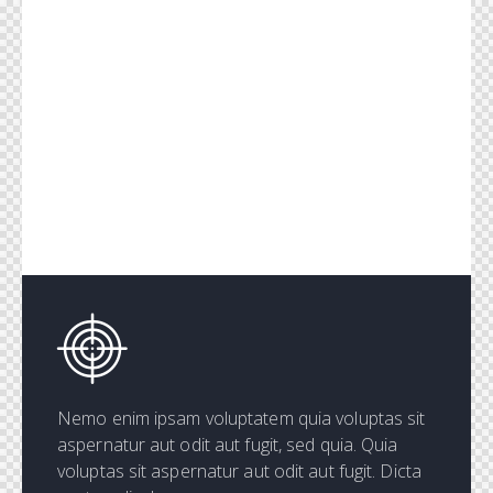
Nemo enim ipsam voluptatem quia voluptas sit
aspernatur aut odit aut fugit, sed quia. Quia
voluptas sit aspernatur aut odit aut fugit. Dicta