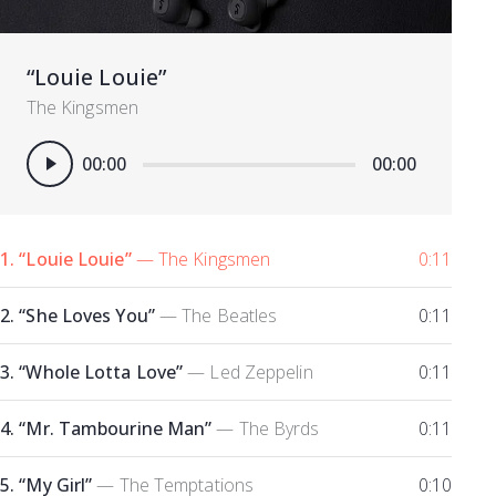
“Louie Louie”
The Kingsmen
Πρόγραμμα
00:00
00:00
Αναπαραγωγής
Ήχου
1.
“Louie Louie”
— The Kingsmen
0:11
2.
“She Loves You”
— The Beatles
0:11
3.
“Whole Lotta Love”
— Led Zeppelin
0:11
4.
“Mr. Tambourine Man”
— The Byrds
0:11
5.
“My Girl”
— The Temptations
0:10