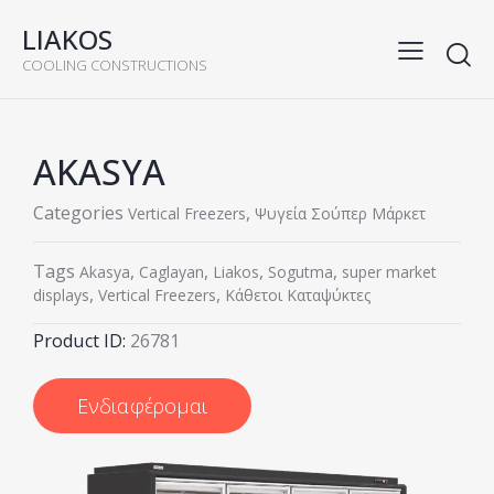
LIAKOS
COOLING CONSTRUCTIONS
AKASYA
Categories
,
Vertical Freezers
Ψυγεία Σούπερ Μάρκετ
Tags
,
,
,
,
Akasya
Caglayan
Liakos
Sogutma
super market
,
,
displays
Vertical Freezers
Κάθετοι Καταψύκτες
Product ID:
26781
Ενδιαφέρομαι