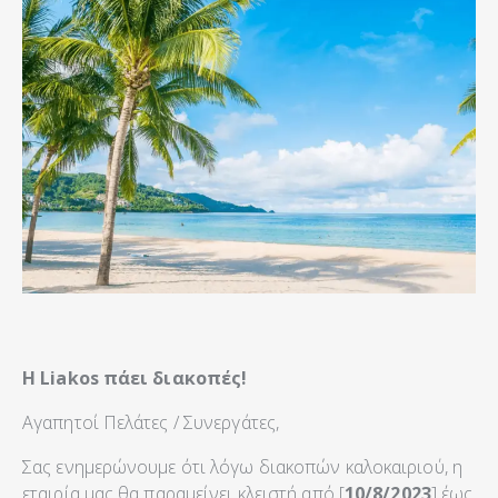
Η Liakos πάει διακοπές!
Αγαπητοί Πελάτες / Συνεργάτες,
Σας ενημερώνουμε ότι λόγω διακοπών καλοκαιριού, η
εταιρία μας θα παραμείνει κλειστή από [
10/8/2023
] έως