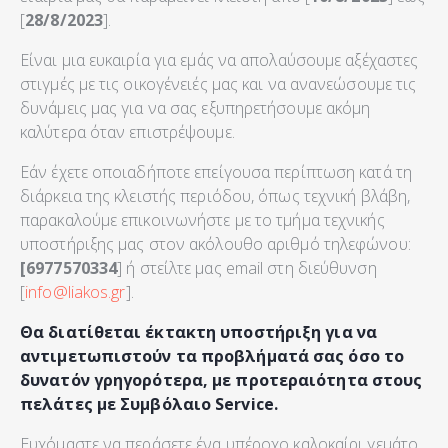
[
28/8/2023
].
Είναι μια ευκαιρία για εμάς να απολαύσουμε αξέχαστες
στιγμές με τις οικογένειές μας και να ανανεώσουμε τις
δυνάμεις μας για να σας εξυπηρετήσουμε ακόμη
καλύτερα όταν επιστρέψουμε.
Εάν έχετε οποιαδήποτε επείγουσα περίπτωση κατά τη
διάρκεια της κλειστής περιόδου, όπως τεχνική βλάβη,
παρακαλούμε επικοινωνήστε με το τμήμα τεχνικής
υποστήριξης μας στον ακόλουθο αριθμό τηλεφώνου:
[6977570334
] ή στείλτε μας email στη διεύθυνση
[
info@liakos.gr
].
Θα διατίθεται έκτακτη υποστήριξη για να
αντιμετωπιστούν τα προβλήματά σας όσο το
δυνατόν γρηγορότερα, με προτεραιότητα στους
πελάτες με Συμβόλαιο Service.
Ευχόμαστε να περάσετε ένα υπέροχο καλοκαίρι γεμάτο