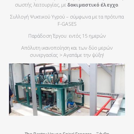
σωστής λειτουργίας, με
δοκιμαστικό έλεγχο
.
Συλλογή Ψυκτικού Υγρού – σύμφωνα με τα πρότυπα
F-GASES
Παράδοση Έργου: εντός 15 ημερών
Απόλυτη ικανοποίηση και των δύο μερών
συνεργασίας > Αγαπάμε την ψύξη!
The Pastry House Spiral Freezer – Ξάνθη