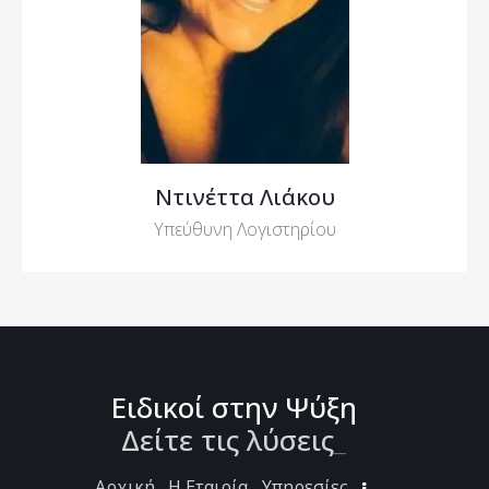
Ντινέττα Λιάκου
Υπεύθυνη Λογιστηρίου
Ειδικοί στην Ψύξη
Δείτε τις λύσει
_
Αρχική
Η Εταιρία
Υπηρεσίες