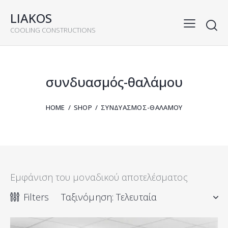
LIAKOS
COOLING CONSTRUCTIONS
rch
συνδυασμός-θαλάμου
HOME
SHOP
ΣΥΝΔΥΑΣΜΌΣ-ΘΑΛΆΜΟΥ
Εμφάνιση του μοναδικού αποτελέσματος
Filters