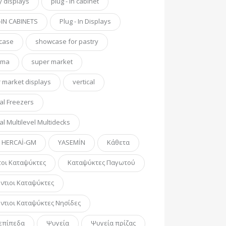
y displays
plug - in cabinet
IN CABINETS
Plug - In Displays
case
showcase for pastry
tma
super market
 market displays
vertical
cal Freezers
al Multilevel Multidecks
A HERCAİ-GM
YASEMİN
Κάθετα
οι Καταψύκτες
Καταψύκτες Παγωτού
ντιοι Καταψύκτες
ντιοι Καταψύκτες Νησίδες
επίπεδα
Ψυγεία
Ψυγεία πρίζας