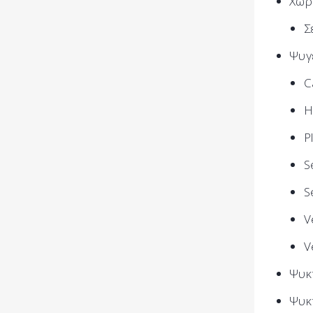
Χωρ
Σ
Ψυγ
C
H
P
S
S
V
V
Ψυκ
Ψυκ