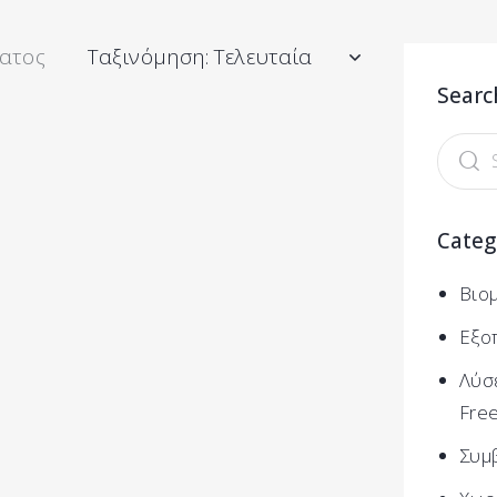
ατος
Searc
Categ
Βιο
Εξο
Λύσε
Fre
Συμβ