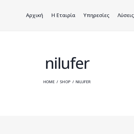
Αρχική
Η Εταιρία
Υπηρεσίες
Λύσει
nilufer
HOME
SHOP
NILUFER