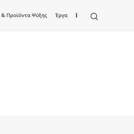
ς & Προϊόντα Ψύξης
Έργα