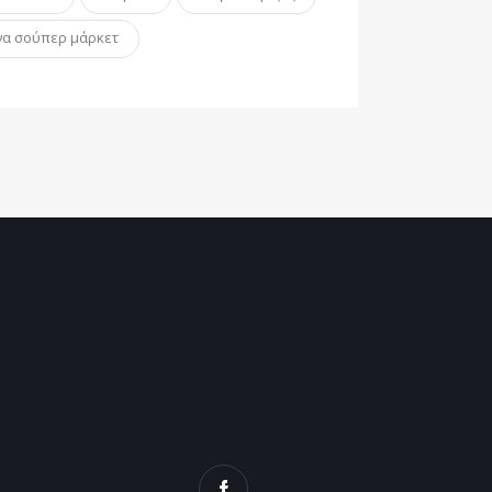
να σούπερ μάρκετ