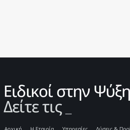
Ειδικοί στην Ψύξ
Δείτε τις λύσεις
_
Αρχική
Η Εταιρία
Υπηρεσίες
Λύσεις & Προ