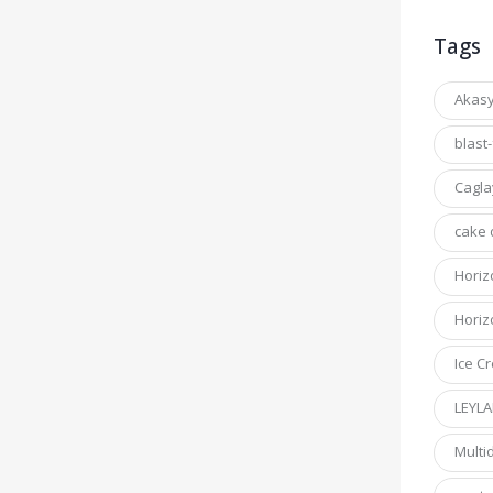
Tags
Akas
blast
Cagl
cake 
Horiz
Horiz
Ice C
LEYLA
Multi