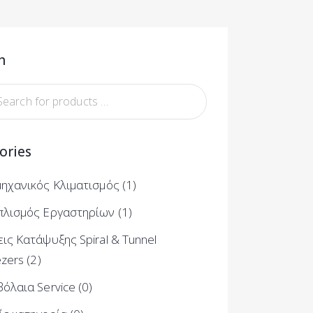
h
ories
μηχανικός Κλιματισμός
(1)
πλισμός Εργαστηρίων
(1)
ις Κατάψυξης Spiral & Tunnel
ezers
(2)
όλαια Service
(0)