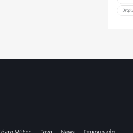
βιτρί
η
ϊόντα Ψύξης
Έργα
News
Επικοινωνία