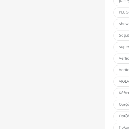
pastr
PLUG-
show
Sogu
super
Verti
Vertic
VIOL
Κάθετ
Οριζό
Οριζό
Πολυ