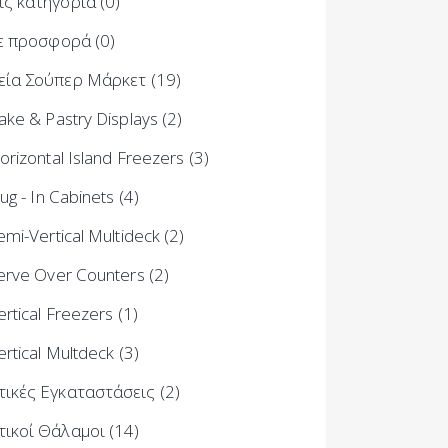
ίς κατηγορία
(0)
ε προσφορά
(0)
εία Σούπερ Μάρκετ
(19)
ake & Pastry Displays
(2)
orizontal Island Freezers
(3)
lug - In Cabinets
(4)
emi-Vertical Multideck
(2)
erve Over Counters
(2)
ertical Freezers
(1)
ertical Multdeck
(3)
τικές Εγκαταστάσεις
(2)
τικοί Θάλαμοι
(14)