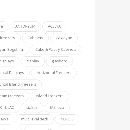
ya
ANTORYUM
AÇELYA
-freezers
Cabinets
Caglayan
ayan Sogutma
Cake & Pastry Cabinets
displays
display
glasbord
ontal Displays
Horizontal Freezers
ontal Island Freezers
ream Freezers
Island Freezers
K - LILAC
Liakos
Mimoza
decks
multi level deck
NERGIS